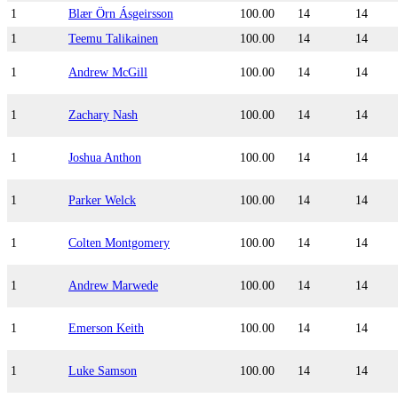
1
Blær Örn Ásgeirsson
100.00
14
14
1
Teemu Talikainen
100.00
14
14
1
Andrew McGill
100.00
14
14
1
Zachary Nash
100.00
14
14
1
Joshua Anthon
100.00
14
14
1
Parker Welck
100.00
14
14
1
Colten Montgomery
100.00
14
14
1
Andrew Marwede
100.00
14
14
1
Emerson Keith
100.00
14
14
1
Luke Samson
100.00
14
14