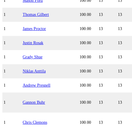
1
Mason Ford
100.00
13
13
1
Thomas Gilbert
100.00
13
13
1
James Proctor
100.00
13
13
1
Justin Rosak
100.00
13
13
1
Grady Shue
100.00
13
13
1
Niklas Anttila
100.00
13
13
1
Andrew Presnell
100.00
13
13
1
Gannon Buhr
100.00
13
13
1
Chris Clemons
100.00
13
13