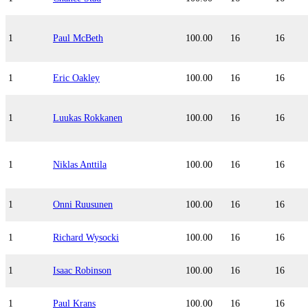
1
Paul McBeth
100.00
16
16
1
Eric Oakley
100.00
16
16
1
Luukas Rokkanen
100.00
16
16
1
Niklas Anttila
100.00
16
16
1
Onni Ruusunen
100.00
16
16
1
Richard Wysocki
100.00
16
16
1
Isaac Robinson
100.00
16
16
1
Paul Krans
100.00
16
16