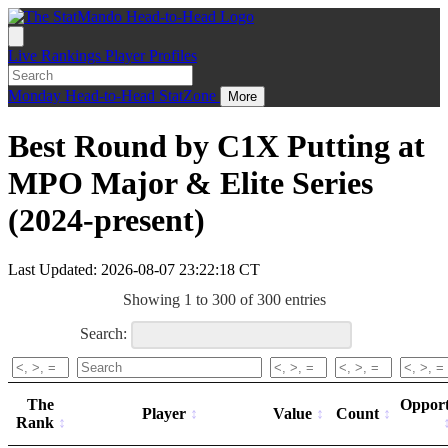
Live
Rankings
Player Profiles
Monday
Head-to-Head
StatZone
More
Best Round by C1X Putting at
MPO Major & Elite Series
(2024-present)
Last Updated: 2026-08-07 23:22:18 CT
Showing 1 to 300 of 300 entries
Search:
The
Opport
Player
Value
Count
Rank